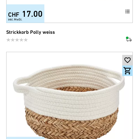
17.00
CHF
+5
inkl. MwSt.
Strickkorb Polly weiss