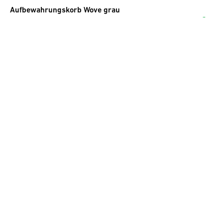
Aufbewahrungskorb Wove grau
15.00
CHF
inkl. MwSt.
Aufbewahrungskorb Rope écru