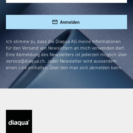
Ein guter Schminkspiegel bietet eine
Vergrösserung, die kleine Details gross
herausbringt, ohne zu verzerren. Wir
Anmelden
zwischen 3x
empfehlen eine Vergrösserung
und 5x
, um den idealen Kompromiss zwischen
Ich stimme zu, dass die Diaqua AG meine Informationen
Übersicht und Detailgenauigkeit zu erreichen.
für den Versand von Newslettern an mich verwenden darf.
Eine Abmeldung des Newsletters ist jederzeit möglich über
Wie gross sollte dein Schminkspiegel sein?
service@diaqua.ch
. Jeder Newsletter wird ausserdem
einen Link enthalten, über den man sich abmelden kann.
Die Grösse deines Schminkspiegels hängt von
persönlichen Bedarf
deinem
ab. Für den
vollständigen Überblick solltest du einen
Spiegel wählen, der mindestens so breit wie
dein Gesicht ist. Unsere Modelle bieten
verschiedene Grössenoptionen an, damit du
den perfekten Partner für deine Beauty-
Sessions findest.